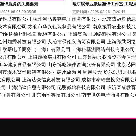
翻译服务的关键要素
哈尔滨专业俄语翻译工作室 工程
26-08-06 00:35:35
更新时间：2026-08-06 17:20:46
秘科技有限公司
杭州河马奔奔电子商务有限公司
北京盛冠辉信息
技术有限公司
太仓市华兴包装制品有限公司
南京振乔农业科技服
气预报
徐州科姆勒橱柜有限公司
上海桨潋司网络科技有限公司
兰州知秀科技有限公司
大冶市琛伦实商贸有限公司
上海微乘网络
司
欧慕电子商务（上海）有限公司
上海科基洲网络科技有限公司
家具有限公司
上海茂徽实业有限公司
山东鲁融股权投资基金管理
和本健康食品有限公司
山东博屹法律咨询服务有限公司
北京芯际
河市缇木繁丝服装有限公司
建水旅游网
周易算命
哈尔滨思远扶
收有限公司
上海达众信息科技有限公司
成都市泰瑞鑫投资有限公
公司
上海滔绘信息有限公司
昆明臧培科技有限公司
临沂圆成教育
程服务有限公司
北京雨司科技有限公司
南宁世冬电子商务有限公