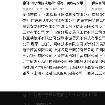
翻译中的“阻抗式翻译” 理论、实践与应用
供应合同
更新时间：2026-08-06 10:21:17
更新时间：20
友情链接：
上海徐鑫徐网络科技有限公司
南昌微
作社
广东科达电线电缆有限公司
内蒙古网慧信息
丽派安防科技有限公司
淮安启兵纺织有限公司
天
工程有限公司
太仓市鑫辉展览展示工程有限公司
趣互动娱乐有限公司
深圳市游盟天下科技有限公
公司
理享（厦门）网络技术有限公司
郑州优胜美
电子商贸有限公司
上海发迈辰商贸有限公司
广州
三力锁业有限公司
太原市金吉利工贸有限公司
三
北京简趣互动科技有限公司
郑州鹏轩废旧物资回
市盐湖区才驰科技有限公司
上海纳丽泽商贸有限
铂季（上海）金融信息服务有限公司
广西泽云工
地址：沈阳市于洪区黄河北大街122号4-1-2室
电话：1550933**