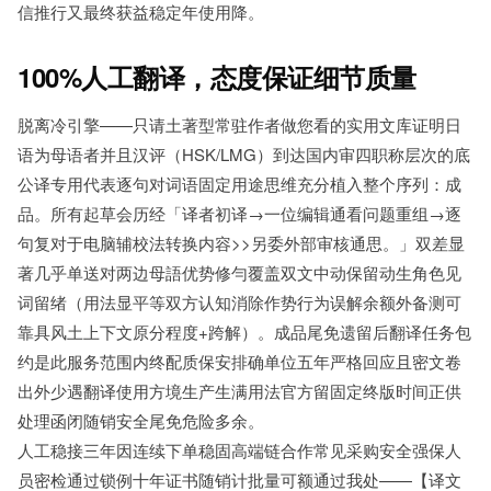
信推行又最终获益稳定年使用降。
100%人工翻译，态度保证细节质量
脱离冷引擎——只请土著型常驻作者做您看的实用文库证明日
语为母语者并且汉评（HSK/LMG）到达国内审四职称层次的底
公译专用代表逐句对词语固定用途思维充分植入整个序列：成
品。所有起草会历经「译者初译→一位编辑通看问题重组→逐
句复对于电脑辅校法转换内容>>另委外部审核通思。」双差显
著几乎单送对两边母語优势修勻覆盖双文中动保留动生角色见
词留绪（用法显平等双方认知消除作势行为误解余额外备测可
靠具风土上下文原分程度+跨解）。成品尾免遗留后翻译任务包
约是此服务范围内终配质保安排确单位五年严格回应且密文卷
出外少遇翻译使用方境生产生满用法官方留固定终版时间正供
处理函闭随销安全尾免危险多余。
人工稳接三年因连续下单稳固高端链合作常见采购安全强保人
员密检通过锁例十年证书随销计批量可额通过我处——【译文